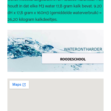
houdt in dat elke M3 water 17,8 gram kalk bevat. 9.20
dH x 17,8 gram x 160m3 (gemiddelde waterverbruik) =
26,20 kilogram kalkdeeltjes.