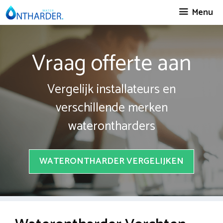
Spring
Menu
naar
inhoud
Vraag offerte aan
Vergelijk installateurs en
verschillende merken
waterontharders
WATERONTHARDER VERGELIJKEN