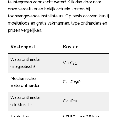
te integreren voor zacht water? Klik dan door naar
onze vergelijker en bekijk actuele kosten bij
toonaangevende installateurs. Op basis daarvan kun jij
moeiteloos en gratis vakmannen, type ontharders en
prijzen vergelijken.
Kostenpost
Kosten
Waterontharder
V.a €75
(magnetisch)
Mechanische
C.a. €790
waterontharder
Waterontharder
C.a. €1100
(elektrisch)
Tabletten
€17,50 voor 25 kilo