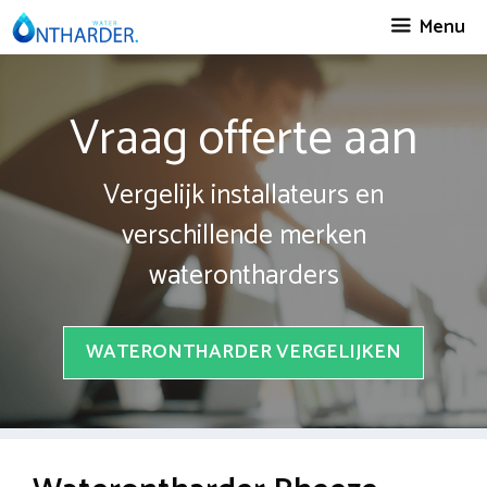
Spring
Menu
naar
inhoud
Vraag offerte aan
Vergelijk installateurs en
verschillende merken
waterontharders
WATERONTHARDER VERGELIJKEN