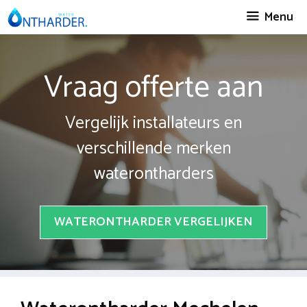
Spring
Menu
naar
inhoud
Vraag offerte aan
Vergelijk installateurs en
verschillende merken
waterontharders
WATERONTHARDER VERGELIJKEN