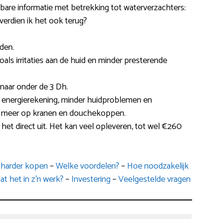
ikbare informatie met betrekking tot waterverzachters:
 verdien ik het ook terug?
den.
s zoals irritaties aan de huid en minder presterende
 naar onder de 3 Dh.
 energierekening, minder huidproblemen en
lag meer op kranen en douchekoppen.
het direct uit. Het kan veel opleveren, tot wel €260
tharder kopen
–
Welke voordelen?
–
Hoe noodzakelijk
t het in z’n werk?
–
Investering
–
Veelgestelde vragen