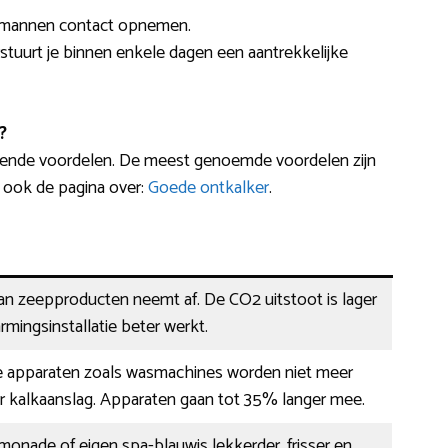
akmannen contact opnemen.
rstuurt je binnen enkele dagen een aantrekkelijke
?
lende voordelen. De meest genoemde voordelen zijn
 ook de pagina over:
Goede ontkalker
.
an zeepproducten neemt af. De CO2 uitstoot is lager
mingsinstallatie beter werkt.
e apparaten zoals wasmachines worden niet meer
r kalkaanslag. Apparaten gaan tot 35% langer mee.
limonade of eigen spa-blauwis lekkerder, frisser en