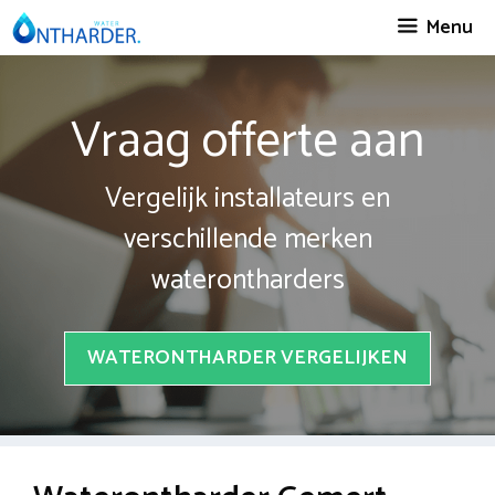
Spring
Menu
naar
inhoud
Vraag offerte aan
Vergelijk installateurs en
verschillende merken
waterontharders
WATERONTHARDER VERGELIJKEN