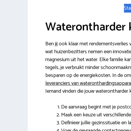
Sta
Waterontharder 
Ben jij ook klaar met rendementsverlies
wat huizenbezitters nemen een innovatie
magnesium uit het water. Elke familie ka
tegels, je verbruikt minder schoonmaakmid
besparen op de energiekosten. In de omg
leveranciers van wateronthardingsappara
Iemand vinden die jouw waterontharder kan
De aanvraag begint met je post
Maak een keuze uit verschillende
Definieer jullie gezinssituatie en
Voer de gevraagde contactgegeve