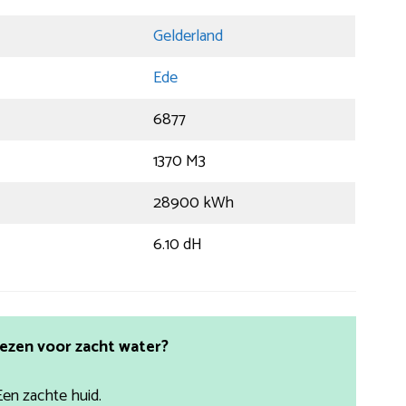
Gelderland
Ede
6877
1370 M3
28900 kWh
6.10 dH
ezen voor zacht water?
Een zachte huid.