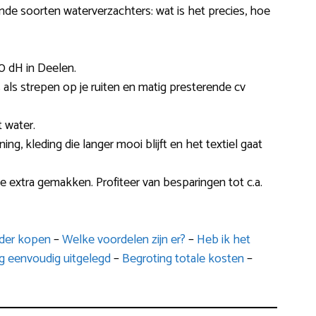
ende soorten waterverzachters: wat is het precies, hoe
0 dH in Deelen.
es als strepen op je ruiten en matig presterende cv
 water.
ng, kleding die langer mooi blijft en het textiel gaat
e extra gemakken. Profiteer van besparingen tot c.a.
rder kopen
–
Welke voordelen zijn er?
–
Heb ik het
g eenvoudig uitgelegd
–
Begroting totale kosten
–