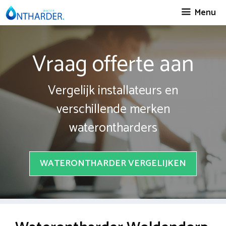
Spring
Menu
naar
inhoud
Vraag offerte aan
Vergelijk installateurs en
verschillende merken
waterontharders
WATERONTHARDER VERGELIJKEN