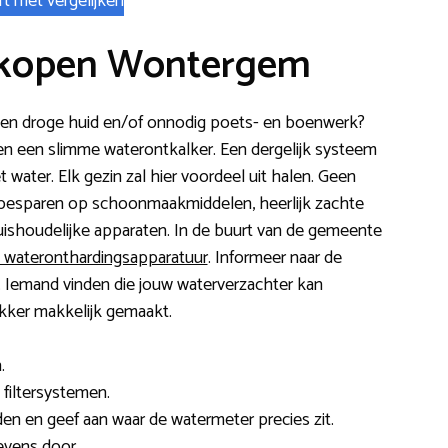
rt met vergelijken
 kopen Wontergem
ls een droge huid en/of onnodig poets- en boenwerk?
en een slimme waterontkalker. Een dergelijk systeem
t water. Elk gezin zal hier voordeel uit halen. Geen
r, besparen op schoonmaakmiddelen, heerlijk zachte
uishoudelijke apparaten. In de buurt van de gemeente
n wateronthardingsapparatuur
. Informeer naar de
rs. Iemand vinden die jouw waterverzachter kan
ekker makkelijk gemaakt.
.
 filtersystemen.
en en geef aan waar de watermeter precies zit.
evens door.