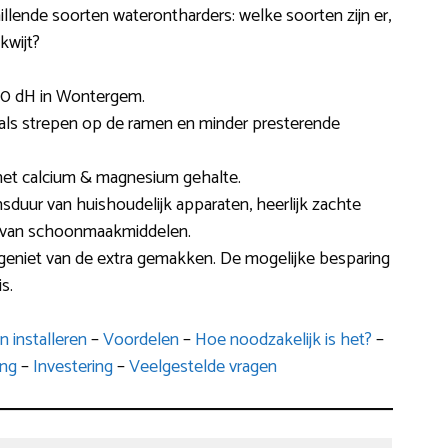
hillende soorten waterontharders: welke soorten zijn er,
kwijt?
60 dH in Wontergem.
zoals strepen op de ramen en minder presterende
het calcium & magnesium gehalte.
ensduur van huishoudelijk apparaten, heerlijk zachte
ik van schoonmaakmiddelen.
 geniet van de extra gemakken. De mogelijke besparing
s.
 installeren
–
Voordelen
–
Hoe noodzakelijk is het?
–
ing
–
Investering
–
Veelgestelde vragen