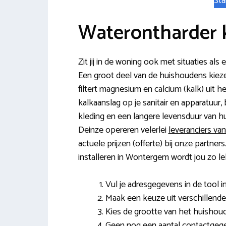
Sta
Waterontharder
Zit jij in de woning ook met situaties a
Een groot deel van de huishoudens kiez
filtert magnesium en calcium (kalk) uit he
kalkaanslag op je sanitair en apparatuu
kleding en een langere levensduur van h
Deinze opereren velerlei
leveranciers va
actuele prijzen (offerte) bij onze partne
installeren in Wontergem wordt jou zo l
Vul je adresgegevens in de tool in
Maak een keuze uit verschillende
Kies de grootte van het huishoud
Geen nog een aantal contactgeg