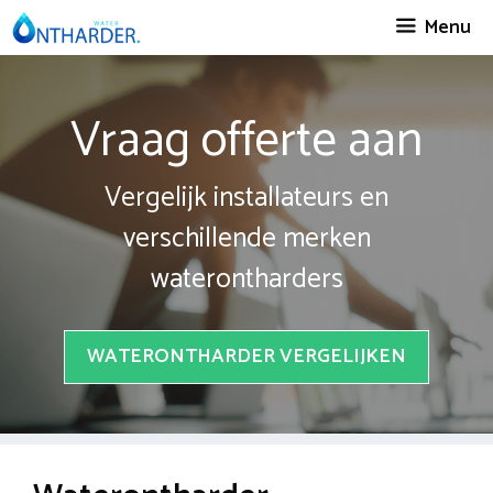
Spring
Menu
naar
inhoud
Vraag offerte aan
Vergelijk installateurs en
verschillende merken
waterontharders
WATERONTHARDER VERGELIJKEN