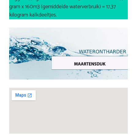
gram x 160m3 (gemiddelde waterverbruik) = 17,37
kilogram kalkdeeltjes.