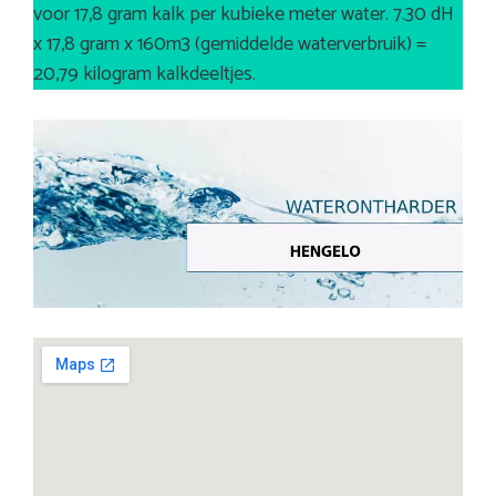
voor 17,8 gram kalk per kubieke meter water. 7.30 dH
x 17,8 gram x 160m3 (gemiddelde waterverbruik) =
20,79 kilogram kalkdeeltjes.