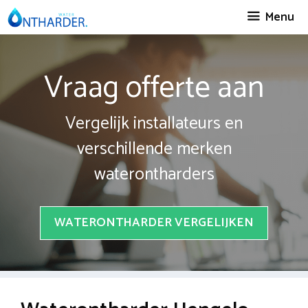
Spring
Menu
naar
inhoud
Vraag offerte aan
Vergelijk installateurs en
verschillende merken
waterontharders
WATERONTHARDER VERGELIJKEN