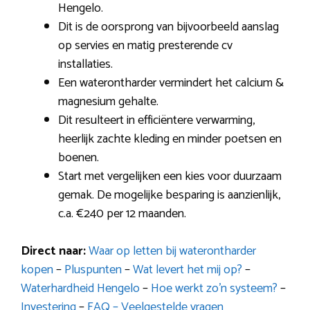
Hengelo.
Dit is de oorsprong van bijvoorbeeld aanslag
op servies en matig presterende cv
installaties.
Een waterontharder vermindert het calcium &
magnesium gehalte.
Dit resulteert in efficiëntere verwarming,
heerlijk zachte kleding en minder poetsen en
boenen.
Start met vergelijken een kies voor duurzaam
gemak. De mogelijke besparing is aanzienlijk,
c.a. €240 per 12 maanden.
Direct naar:
Waar op letten bij waterontharder
kopen
–
Pluspunten
–
Wat levert het mij op?
–
Waterhardheid Hengelo
–
Hoe werkt zo’n systeem?
–
Investering
–
FAQ – Veelgestelde vragen