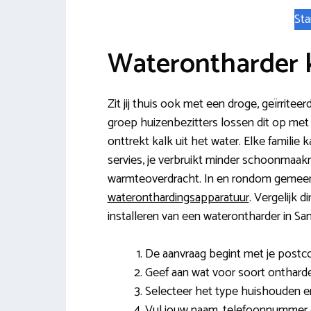
Sta
Waterontharder
Zit jij thuis ook met een droge, geïrrite
groep huizenbezitters lossen dit op met 
onttrekt kalk uit het water. Elke familie
servies, je verbruikt minder schoonmaak
warmteoverdracht. In en rondom gemeen
wateronthardingsapparatuur
. Vergelijk d
installeren van een waterontharder in Sa
De aanvraag begint met je post
Geef aan wat voor soort ontharde
Selecteer het type huishouden en
Vul jouw naam, telefoonnummer e