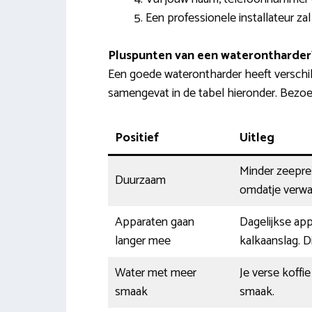
Een professionele installateur za
Pluspunten van een waterontharder
Een goede waterontharder heeft verschi
samengevat in de tabel hieronder. Bezo
Positief
Uitleg
Minder zeepres
Duurzaam
omdatje verwar
Apparaten gaan
Dagelijkse ap
langer mee
kalkaanslag. D
Water met meer
Je verse koffi
smaak
smaak.