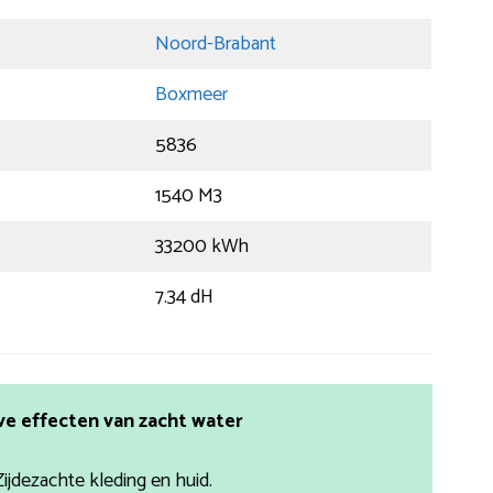
Noord-Brabant
Boxmeer
5836
1540 M3
33200 kWh
7.34 dH
ve effecten van zacht water
Zijdezachte kleding en huid.