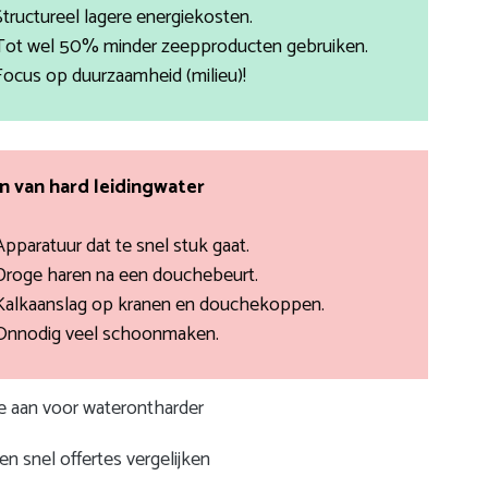
Structureel lagere energiekosten.
Tot wel 50% minder zeepproducten gebruiken.
Focus op duurzaamheid (milieu)!
 van hard leidingwater
Apparatuur dat te snel stuk gaat.
Droge haren na een douchebeurt.
Kalkaanslag op kranen en douchekoppen.
Onnodig veel schoonmaken.
te aan voor waterontharder
n snel offertes vergelijken