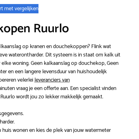
rt met vergelijken
kopen Ruurlo
f kalkaanslag op kranen en douchekoppen? Flink wat
eve waterontharder. Dit systeem is in staat om kalk uit
oor elke woning. Geen kalkaanslag op douchekop, Geen
water en een langere levensduur van huishoudelijk
ereren velerlei
leveranciers van
minuten vraag je een offerte aan. Een specialist vinden
 Ruurlo wordt jou zo lekker makkelijk gemaakt.
esgegevens.
harder.
n huis wonen en kies de plek van jouw watermeter