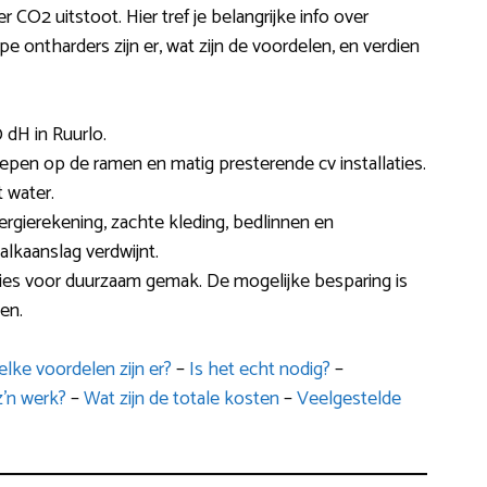
CO2 uitstoot. Hier tref je belangrijke info over
e ontharders zijn er, wat zijn de voordelen, en verdien
 dH in Ruurlo.
trepen op de ramen en matig presterende cv installaties.
 water.
nergierekening, zachte kleding, bedlinnen en
kaanslag verdwijnt.
ies voor duurzaam gemak. De mogelijke besparing is
en.
lke voordelen zijn er?
–
Is het echt nodig?
–
z’n werk?
–
Wat zijn de totale kosten
–
Veelgestelde