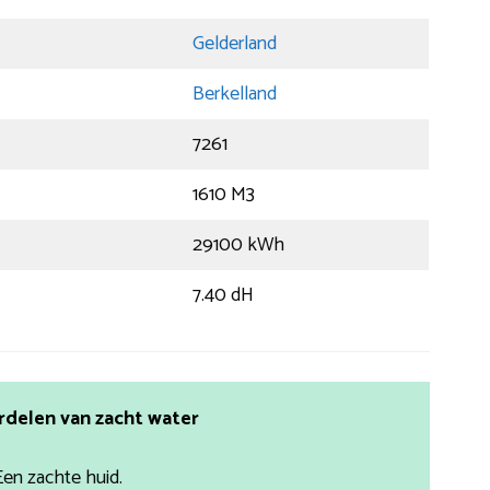
Gelderland
Berkelland
7261
1610 M3
29100 kWh
7.40 dH
rdelen van zacht water
Een zachte huid.