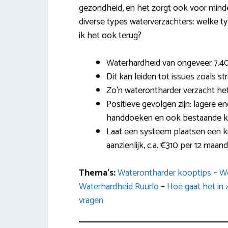
gezondheid, en het zorgt ook voor minder 
diverse types waterverzachters: welke typ
ik het ook terug?
Waterhardheid van ongeveer 7.40
Dit kan leiden tot issues zoals s
Zo’n waterontharder verzacht het
Positieve gevolgen zijn: lagere e
handdoeken en ook bestaande kal
Laat een systeem plaatsen een k
aanzienlijk, c.a. €310 per 12 maand
Thema’s:
Waterontharder kooptips
–
We
Waterhardheid Ruurlo
–
Hoe gaat het in 
vragen