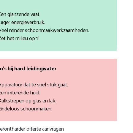
Een glanzende vaat.
Lager energieverbruik.
Veel minder schoonmaakwerkzaamheden.
Zet het milieu op 1!
co’s bij hard leidingwater
Apparatuur dat te snel stuk gaat.
Een irriterende huid.
Kalkstrepen op glas en lak.
Eindeloos schoonmaken.
terontharder offerte aanvragen