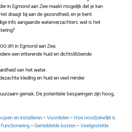
der in Egmond aan Zee maakt mogelijk dat je kan
 Het draagt bij aan de gezondheid, en je bent
ndige info aangaande waterverzachters: wat is het
stering?
.00 dH in Egmond aan Zee.
andere een irriterende huid en dichtslibbende
ardheid van het water.
ijdezachte kleding en huid en veel minder
duurzaam gemak. De potentiële besparingen zijn hoog,
open en installeren
–
Voordelen
–
Hoe noodzakelijk is
–
Functionering
–
Gemiddelde kosten
–
Veelgestelde