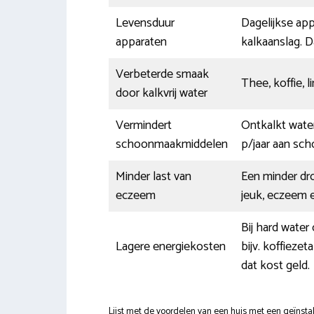
Levensduur
Dagelijkse ap
apparaten
kalkaanslag. D
Verbeterde smaak
Thee, koffie, 
door kalkvrij water
Vermindert
Ontkalkt wate
schoonmaakmiddelen
p/jaar aan sc
Minder last van
Een minder dro
eczeem
jeuk, eczeem e
Bij hard water
Lagere energiekosten
bijv. koffieze
dat kost geld.
Lijst met de voordelen van een huis met een geïnsta