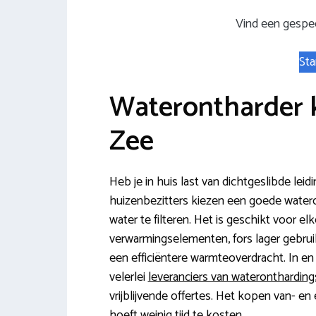
Vind een gespec
Sta
Waterontharder
Zee
Heb je in huis last van dichtgeslibde l
huizenbezitters kiezen een goede wateron
water te filteren. Het is geschikt voor e
verwarmingselementen, fors lager gebrui
een efficiëntere warmteoverdracht. In
velerlei
leveranciers van wateronthardin
vrijblijvende offertes. Het kopen van- e
hoeft weinig tijd te kosten.