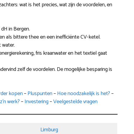
achters: wat is het precies, wat zijn de voordelen, en
 dH in Bergen.
len als bittere thee en een inefficiënte CV-ketel.
 water.
energierekening, fris kraanwater en het textiel gaat
dervind zelf de voordelen. De mogelijke besparing is
arder kopen
–
Pluspunten
–
Hoe noodzakelijk is het?
–
 z’n werk?
–
Investering
–
Veelgestelde vragen
Limburg