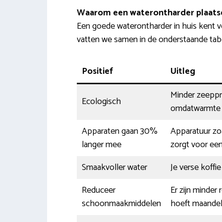
Waarom een waterontharder plaats
Een goede waterontharder in huis kent v
vatten we samen in de onderstaande tabe
Positief
Uitleg
Minder zeeppro
Ecologisch
omdatwarmte b
Apparaten gaan 30%
Apparatuur zoal
langer mee
zorgt voor een
Smaakvoller water
Je verse koffi
Reduceer
Er zijn minder
schoonmaakmiddelen
hoeft maandel