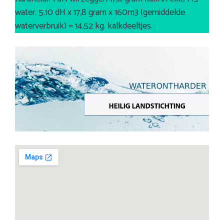
water. 5.10 dH x 17,8 gram x 160m3 (gemiddelde
waterverbruik) = 14,52 kg. kalkdeeltjes.