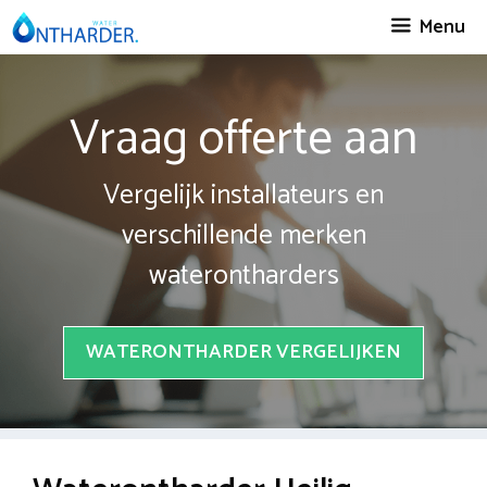
Spring
Menu
naar
inhoud
Vraag offerte aan
Vergelijk installateurs en
verschillende merken
waterontharders
WATERONTHARDER VERGELIJKEN