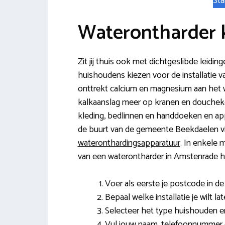
Sta
Waterontharder
Zit jij thuis ook met dichtgeslibde leidin
huishoudens kiezen voor de installatie v
onttrekt calcium en magnesium aan het w
kalkaanslag meer op kranen en douchek
kleding, bedlinnen en handdoeken en ap
de buurt van de gemeente Beekdaelen v
wateronthardingsapparatuur
. In enkele m
van een waterontharder in Amstenrade hoe
Voer als eerste je postcode in de v
Bepaal welke installatie je wilt la
Selecteer het type huishouden en
Vul jouw naam, telefoonnummer e