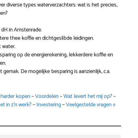
over diverse types waterverzachters: wat is het precies,
ten?
 dH in Amstenrade.
ttere thee koffie en dichtgeslibde leidingen.
 water.
sparing op de energierekening, lekkerdere koffie en
en.
t gemak. De mogelijke besparing is aanzienlijk, c.a.
tharder kopen
–
Voordelen
–
Wat levert het mij op?
–
et in z’n werk?
–
Investering
–
Veelgestelde vragen +