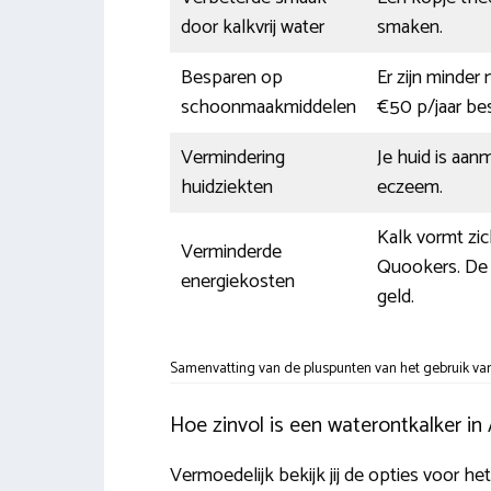
door kalkvrij water
smaken.
Besparen op
Er zijn minder
schoonmaakmiddelen
€50 p/jaar b
Vermindering
Je huid is aanm
huidziekten
eczeem.
Kalk vormt zi
Verminderde
Quookers. De w
energiekosten
geld.
Samenvatting van de pluspunten van het gebruik van
Hoe zinvol is een waterontkalker i
Vermoedelijk bekijk jij de opties voor het