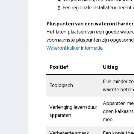
Een regionale installateur neemt 
Pluspunten van een waterontharder
Het laten plaatsen van een goede water
voornaamste pluspunten zijn opgesomd in
Waterontkalker informatie
.
Positief
Uitleg
Er is minder z
Ecologisch
warmte beter g
Apparaten met
Verlenging levensduur
geen kalkaans
apparaten
mee.
Verbeterde smaak
Een kopje thee