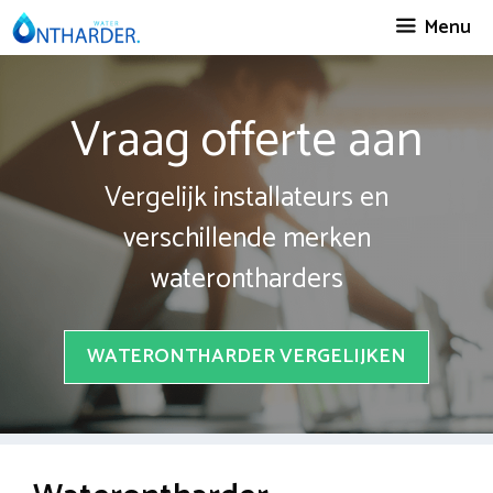
Spring
Menu
naar
inhoud
Vraag offerte aan
Vergelijk installateurs en
verschillende merken
waterontharders
WATERONTHARDER VERGELIJKEN