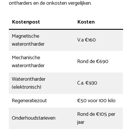
ontharders en de onkosten vergelijken.
Kostenpost
Kosten
Magnetische
V.a €160
waterontharder
Mechanische
Rond de €690
waterontharder
Waterontharder
C.a. €930
(elektronisch)
Regeneratiezout
€50 voor 100 kilo
Rond de €105 per
Onderhoudstarieven
jaar