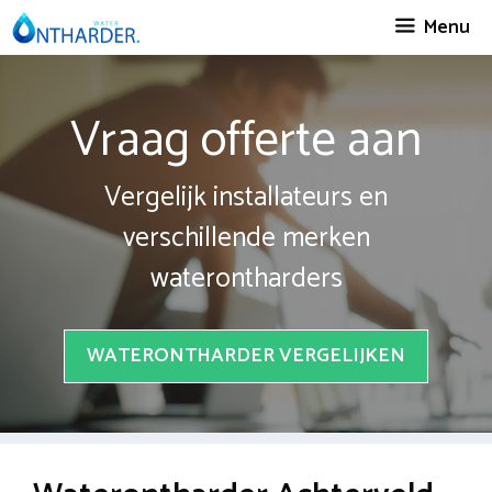
Spring
Menu
naar
inhoud
Vraag offerte aan
Vergelijk installateurs en
verschillende merken
waterontharders
WATERONTHARDER VERGELIJKEN