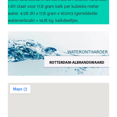
1 dH staat voor 17,8 gram kalk per kubieke meter
water. 4.98 dH x 17,8 gram x 160m3 (gemiddelde
waterverbruik) = 14,18 kg. kalkdeeltjes.