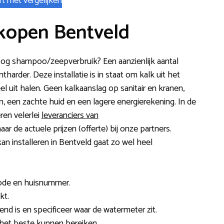
rt met vergelijken
kopen Bentveld
hoog shampoo/zeepverbruik? Een aanzienlijk aantal
rder. Deze installatie is in staat om kalk uit het
eel uit halen. Geen kalkaanslag op sanitair en kranen,
 een zachte huid en een lagere energierekening. In de
en velerlei
leveranciers van
aar de actuele prijzen (offerte) bij onze partners.
n installeren in Bentveld gaat zo wel heel
code en huisnummer.
kt.
end is en specificeer waar de watermeter zit.
 het beste kunnen bereiken.