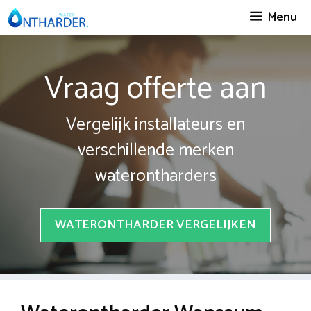
Spring
Menu
naar
inhoud
Vraag offerte aan
Vergelijk installateurs en
verschillende merken
waterontharders
WATERONTHARDER VERGELIJKEN