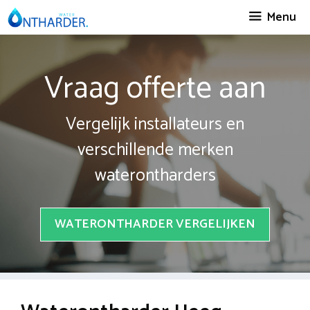
Spring
Menu
naar
inhoud
Vraag offerte aan
Vergelijk installateurs en
verschillende merken
waterontharders
WATERONTHARDER VERGELIJKEN