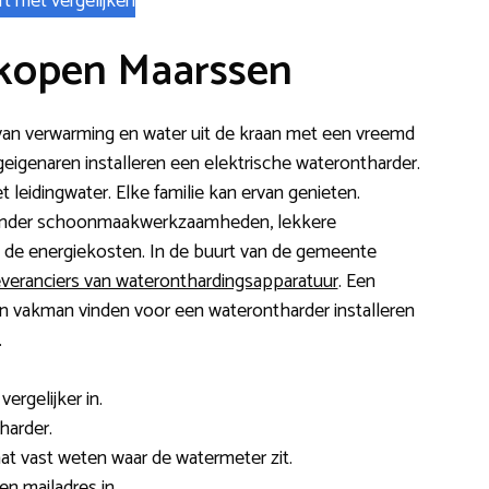
rt met vergelijken
kopen Maarssen
 van verwarming en water uit de kraan met een vreemd
genaren installeren een elektrische waterontharder.
et leidingwater. Elke familie kan ervan genieten.
 minder schoonmaakwerkzaamheden, lekkere
de energiekosten. In de buurt van de gemeente
everanciers van wateronthardingsapparatuur
. Een
 Een vakman vinden voor een waterontharder installeren
.
ergelijker in.
harder.
 laat vast weten waar de watermeter zit.
n mailadres in.