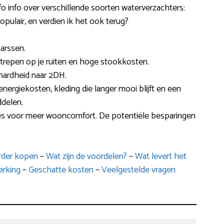
fo info over verschillende soorten waterverzachters:
opulair, en verdien ik het ook terug?
arssen.
 strepen op je ruiten en hoge stookkosten.
hardheid naar 2DH.
energiekosten, kleding die langer mooi blijft en een
ddelen.
es voor meer wooncomfort. De potentiële besparingen
arder kopen
–
Wat zijn de voordelen?
–
Wat levert het
rking
–
Geschatte kosten
–
Veelgestelde vragen