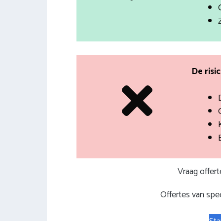
De risi
Vraag offer
Offertes van spec