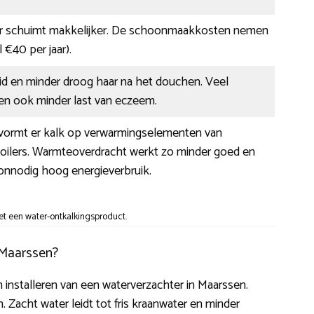
r schuimt makkelijker. De schoonmaakkosten nemen
l €40 per jaar).
id en minder droog haar na het douchen. Veel
 ook minder last van eczeem.
r vormt er kalk op verwarmingselementen van
boilers. Warmteoverdracht werkt zo minder goed en
onnodig hoog energieverbruik.
t een water-ontkalkingsproduct.
 Maarssen?
en installeren van een waterverzachter in Maarssen.
 Zacht water leidt tot fris kraanwater en minder