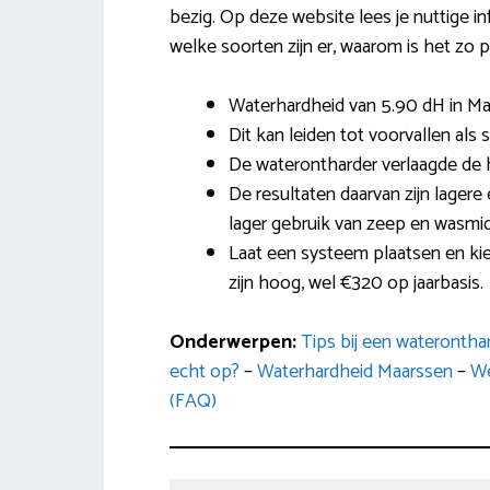
bezig. Op deze website lees je nuttige in
welke soorten zijn er, waarom is het zo p
Waterhardheid van 5.90 dH in Ma
Dit kan leiden tot voorvallen als
De waterontharder verlaagde de 
De resultaten daarvan zijn lagere 
lager gebruik van zeep en wasmi
Laat een systeem plaatsen en ki
zijn hoog, wel €320 op jaarbasis.
Onderwerpen:
Tips bij een wateronth
echt op?
–
Waterhardheid Maarssen
–
We
(FAQ)