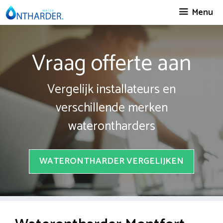
Spring
Menu
naar
inhoud
Vraag offerte aan
Vergelijk installateurs en
verschillende merken
waterontharders
WATERONTHARDER VERGELIJKEN