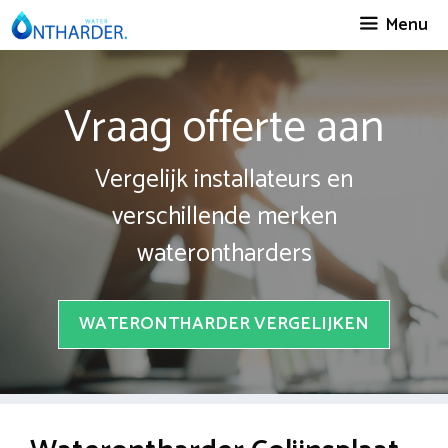
Spring
Menu
naar
inhoud
Vraag offerte aan
Vergelijk installateurs en
verschillende merken
waterontharders
WATERONTHARDER VERGELIJKEN