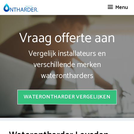
Spring
Menu
naar
inhoud
Vraag offerte aan
Vergelijk installateurs en
verschillende merken
waterontharders
WATERONTHARDER VERGELIJKEN