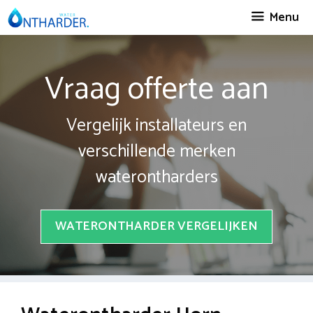
Spring
Menu
naar
inhoud
Vraag offerte aan
Vergelijk installateurs en
verschillende merken
waterontharders
WATERONTHARDER VERGELIJKEN