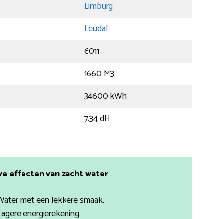
Limburg
Leudal
6011
1660 M3
34600 kWh
7.34 dH
ve effecten van zacht water
Water met een lekkere smaak.
Lagere energierekening.