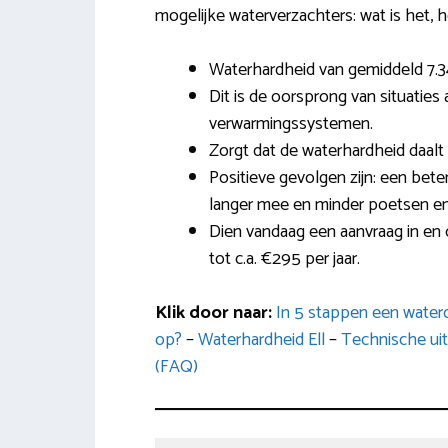
mogelijke waterverzachters: wat is het, h
Waterhardheid van gemiddeld 7.34 
Dit is de oorsprong van situatie
verwarmingssystemen.
Zorgt dat de waterhardheid daalt
Positieve gevolgen zijn: een bete
langer mee en minder poetsen e
Dien vandaag een aanvraag in en 
tot c.a. €295 per jaar.
Klik door naar:
In 5 stappen een water
op?
–
Waterhardheid Ell
–
Technische uit
(FAQ)