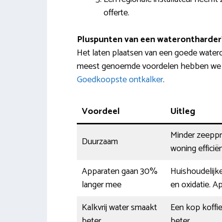
offerte.
Pluspunten van een waterontharder
Het laten plaatsen van een goede watero
meest genoemde voordelen hebben we ver
Goedkoopste ontkalker
.
Voordeel
Uitleg
Minder zeeppr
Duurzaam
woning efficië
Apparaten gaan 30%
Huishoudelijke
langer mee
en oxidatie. A
Kalkvrij water smaakt
Een kop koffi
beter
beter.