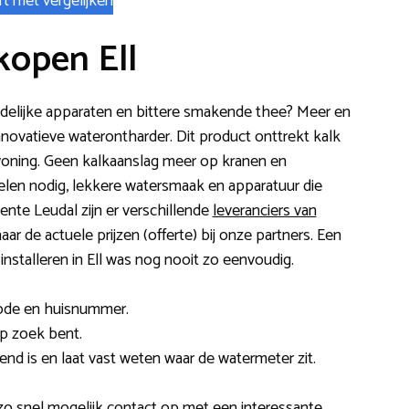
rt met vergelijken
kopen Ell
delijke apparaten en bittere smakende thee? Meer en
novatieve waterontharder. Dit product onttrekt kalk
 woning. Geen kalkaanslag meer op kranen en
en nodig, lekkere watersmaak en apparatuur die
nte Leudal zijn er verschillende
leveranciers van
aar de actuele prijzen (offerte) bij onze partners. Een
stalleren in Ell was nog nooit zo eenvoudig.
code en huisnummer.
op zoek bent.
send is en laat vast weten waar de watermeter zit.
 zo snel mogelijk contact op met een interessante