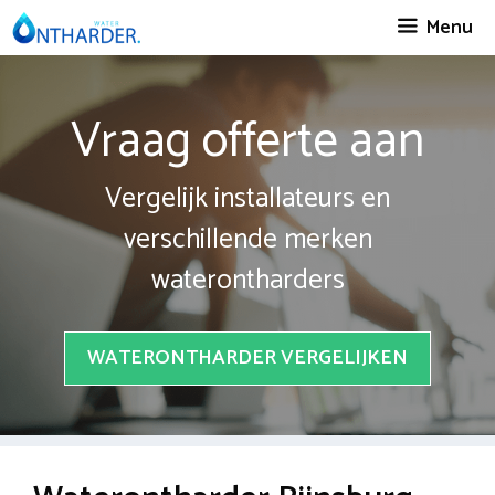
Spring
Menu
naar
inhoud
Vraag offerte aan
Vergelijk installateurs en
verschillende merken
waterontharders
WATERONTHARDER VERGELIJKEN