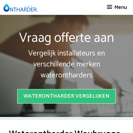
Spring
Menu
naar
inhoud
Vraag offerte aan
Vergelijk installateurs en
verschillende merken
waterontharders
WATERONTHARDER VERGELIJKEN