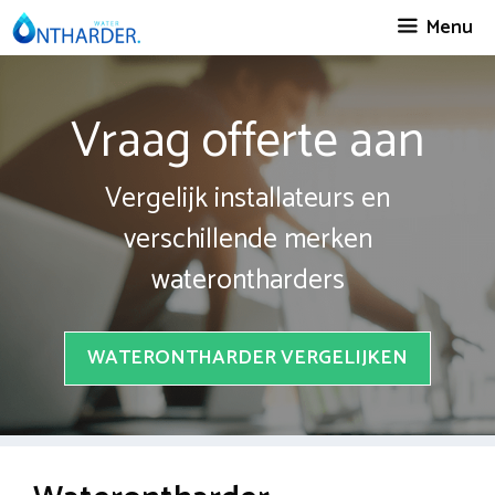
Spring
Menu
naar
inhoud
Vraag offerte aan
Vergelijk installateurs en
verschillende merken
waterontharders
WATERONTHARDER VERGELIJKEN