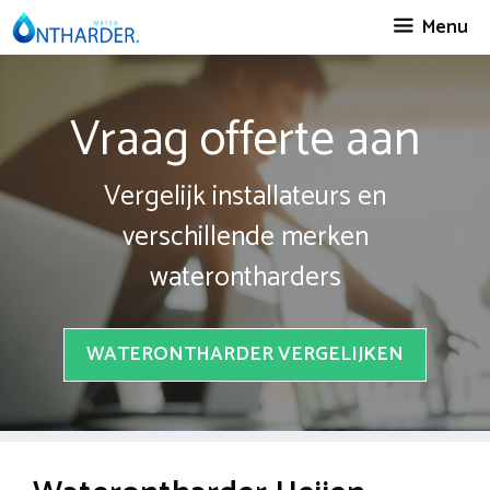
Spring
Menu
naar
inhoud
Vraag offerte aan
Vergelijk installateurs en
verschillende merken
waterontharders
WATERONTHARDER VERGELIJKEN