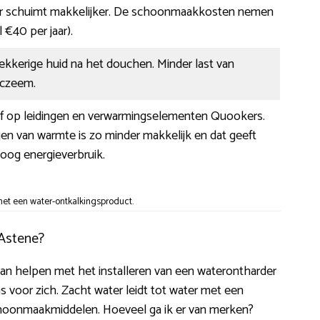
r schuimt makkelijker. De schoonmaakkosten nemen
l €40 per jaar).
ekkerige huid na het douchen. Minder last van
 eczeem.
 af op leidingen en verwarmingselementen Quookers.
en van warmte is zo minder makkelijk en dat geeft
oog energieverbruik.
et een water-ontkalkingsproduct.
 Astene?
u kan helpen met het installeren van een waterontharder
 voor zich. Zacht water leidt tot water met een
choonmaakmiddelen. Hoeveel ga ik er van merken?