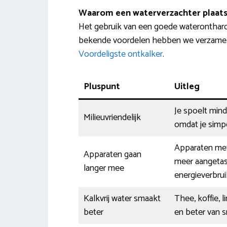
Waarom een waterverzachter plaat
Het gebruik van een goede waterontharde
bekende voordelen hebben we verzameld in
Voordeligste ontkalker
.
Pluspunt
Uitleg
Je spoelt min
Milieuvriendelijk
omdat je simp
Apparaten met
Apparaten gaan
meer aangetast
langer mee
energieverbrui
Kalkvrij water smaakt
Thee, koffie, 
beter
en beter van 