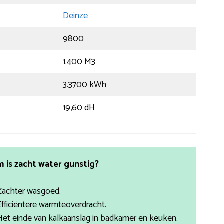
Deinze
9800
1.400 M3
3.3700 kWh
19,60 dH
is zacht water gunstig?
Zachter wasgoed.
Efficiëntere warmteoverdracht.
Het einde van kalkaanslag in badkamer en keuken.