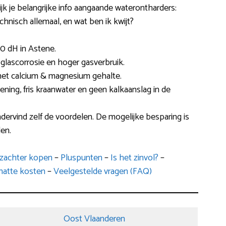
jk je belangrijke info aangaande waterontharders:
hnisch allemaal, en wat ben ik kwijt?
0 dH in Astene.
glascorrosie en hoger gasverbruik.
het calcium & magnesium gehalte.
kening, fris kraanwater en geen kalkaanslag in de
dervind zelf de voordelen. De mogelijke besparing is
den.
rzachter kopen
–
Pluspunten
–
Is het zinvol?
–
hatte kosten
–
Veelgestelde vragen (FAQ)
Oost Vlaanderen