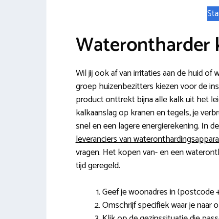
Sta
Waterontharder
Wil jij ook af van irritaties aan de huid
groep huizenbezitters kiezen voor de ins
product onttrekt bijna alle kalk uit het 
kalkaanslag op kranen en tegels, je verb
snel en een lagere energierekening. In d
leveranciers van wateronthardingsappara
vragen. Het kopen van- en een wateronth
tijd geregeld.
Geef je woonadres in (postcode 
Omschrijf specifiek waar je naar 
Klik op de gezinssituatie die pas