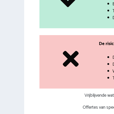
De risi
Vrijblijvende wa
Offertes van spec