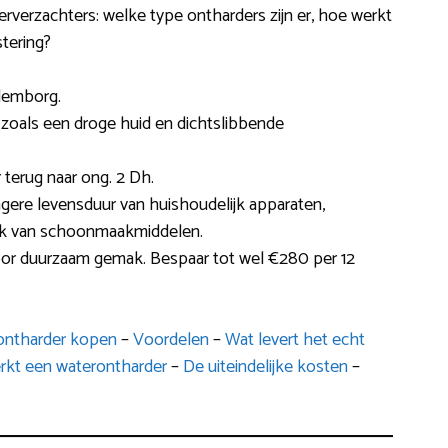
terverzachters: welke type ontharders zijn er, hoe werkt
stering?
ulemborg.
ies zoals een droge huid en dichtslibbende
 terug naar ong. 2 Dh.
ngere levensduur van huishoudelijk apparaten,
ik van schoonmaakmiddelen.
voor duurzaam gemak. Bespaar tot wel €280 per 12
ontharder kopen
–
Voordelen
–
Wat levert het echt
rkt een waterontharder
–
De uiteindelijke kosten
–