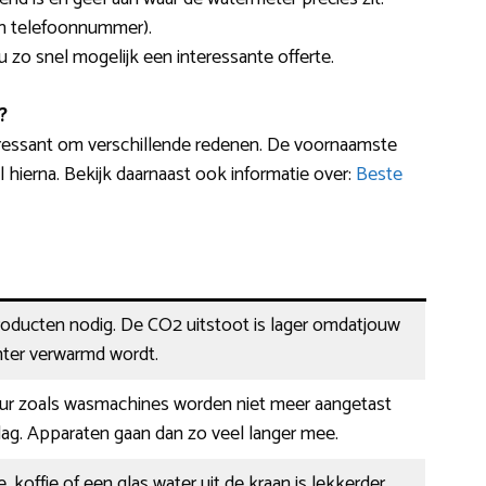
en telefoonnummer).
u zo snel mogelijk een interessante offerte.
?
ressant om verschillende redenen. De voornaamste
hierna. Bekijk daarnaast ook informatie over:
Beste
oducten nodig. De CO2 uitstoot is lager omdatjouw
nter verwarmd wordt.
ur zoals wasmachines worden niet meer aangetast
ag. Apparaten gaan dan zo veel langer mee.
 koffie of een glas water uit de kraan is lekkerder,