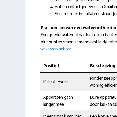
Vul je contactgegevens in (mail 
Een erkende installateur stuurt jo
Pluspunten van een waterontharder
Een goede waterontharder kopen is inte
pluspunten staan samengevat in de tabel 
waterverzachter
.
Positief
Beschrijving
Minder zeeppr
Milieubewust
woning efficië
Apparaten gaan
Dure apparatu
langer mee
door kalkaansl
Meer smaak aan het
Een kopje thee,