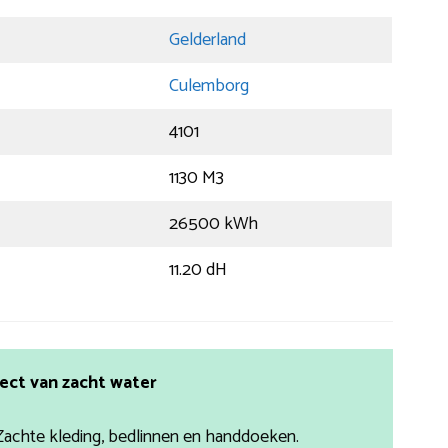
Gelderland
Culemborg
4101
1130 M3
26500 kWh
11.20 dH
ect van zacht water
Zachte kleding, bedlinnen en handdoeken.