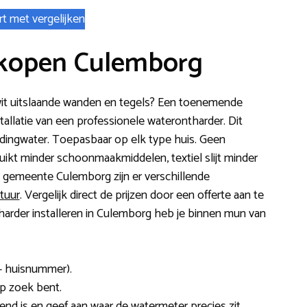
rt met vergelijken
 kopen Culemborg
 of wit uitslaande wanden en tegels? Een toenemende
tallatie van een professionele waterontharder. Dit
leidingwater. Toepasbaar op elk type huis. Geen
ruikt minder schoonmaakmiddelen, textiel slijt minder
e gemeente Culemborg zijn er verschillende
tuur
. Vergelijk direct de prijzen door een offerte aan te
arder installeren in Culemborg heb je binnen mun van
+ huisnummer).
op zoek bent.
send is en geef aan waar de watermeter precies zit.