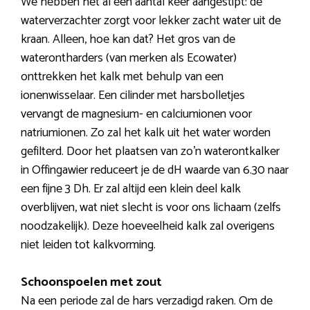
We hebben het al een aantal keer aangestipt: de
waterverzachter zorgt voor lekker zacht water uit de
kraan. Alleen, hoe kan dat? Het gros van de
waterontharders (van merken als Ecowater)
onttrekken het kalk met behulp van een
ionenwisselaar. Een cilinder met harsbolletjes
vervangt de magnesium- en calciumionen voor
natriumionen. Zo zal het kalk uit het water worden
gefilterd. Door het plaatsen van zo’n waterontkalker
in Offingawier reduceert je de dH waarde van 6.30 naar
een fijne 3 Dh. Er zal altijd een klein deel kalk
overblijven, wat niet slecht is voor ons lichaam (zelfs
noodzakelijk). Deze hoeveelheid kalk zal overigens
niet leiden tot kalkvorming.
Schoonspoelen met zout
Na een periode zal de hars verzadigd raken. Om de